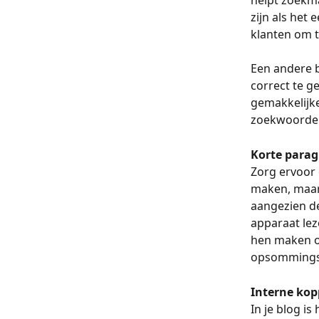
zijn als het
klanten om t
Een andere b
correct te g
gemakkelijke
zoekwoorden
Korte parag
Zorg ervoor d
maken, maar 
aangezien de
apparaat lez
hen maken om
opsommingste
Interne kop
In je blog i