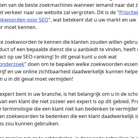
taten van de beste zoekmachines wanneer iemand naar dat
et verkeer naar uw website zal vergroten. Dit is de "
Priorite
ekwoorden voor SEO
", wat betekent dat u uw markt en uw 
or moet kennen. 
te zoekwoorden te kennen die klanten zouden willen gebru
uct of een bepaalde dienst die u aanbiedt te vinden, heeft 
t op uw SEO-ranking! In dit geval kunt u ook wat 
onderzoek
" doen om te bepalen welke zoekwoorden essenti
ijf en uw online zichtbaarheid daadwerkelijk kunnen helpe
u in dit geval moet vermijden!
xpert bent in uw branche, is het belangrijk om u in de sch
van een klant die niet zozeer een expert is op dit gebied. Pr
 terminologie die een klant niet kan bedenken te vermijden
an zoekwoorden te bedenken die een klant daadwerkelijk i
s zou kunnen gebruiken.