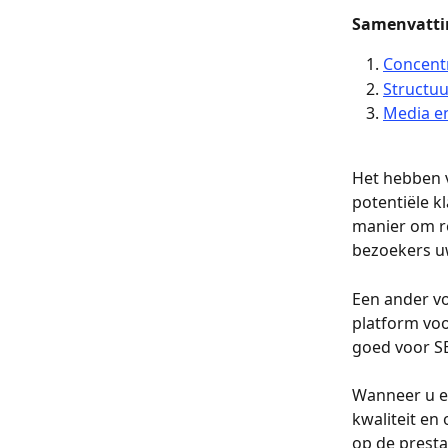
Samenvatti
Concent
Structuu
Media e
Het hebben v
potentiële k
manier om r
bezoekers u
Een ander vo
platform voo
goed voor SE
Wanneer u ee
kwaliteit en
op de presta