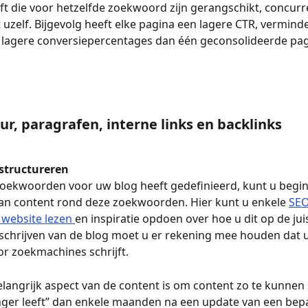
ft die voor hetzelfde zoekwoord zijn gerangschikt, concurr
t uzelf. Bijgevolg heeft elke pagina een lagere CTR, vermind
n lagere conversiepercentages dan één geconsolideerde pag
uur, paragrafen, interne links en backlinks
 structureren
zoekwoorden voor uw blog heeft gedefinieerd, kunt u begi
an content rond deze zoekwoorden. Hier kunt u enkele 
SEO
 website lezen 
en inspiratie opdoen over hoe u dit op de jui
t schrijven van de blog moet u er rekening mee houden dat 
or zoekmachines schrijft. 
langrijk aspect van de content is om content zo te kunnen 
nger leeft” dan enkele maanden na een update van een bep