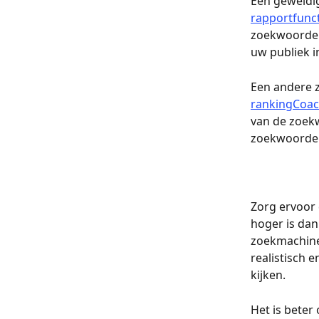
Een geweldig
rapportfunct
zoekwoorden 
uw publiek i
Een andere z
rankingCoac
van de zoek
zoekwoorden
Zorg ervoor
hoger is dan
zoekmachines
realistisch 
kijken.
Het is beter