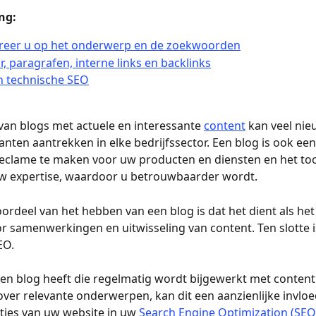
ng:
reer u op het onderwerp en de zoekwoorden
r, paragrafen, interne links en backlinks
n technische SEO
an blogs met actuele en interessante 
content
 kan veel nie
lanten aantrekken in elke bedrijfssector. Een blog is ook ee
eclame te maken voor uw producten en diensten en het too
w expertise, waardoor u betrouwbaarder wordt. 
ordeel van het hebben van een blog is dat het dient als het
r samenwerkingen en uitwisseling van content. Ten slotte i
O. 
n blog heeft die regelmatig wordt bijgewerkt met content
 over relevante onderwerpen, kan dit een aanzienlijke invlo
ties van uw website in uw 
Search Engine Optimization (SEO