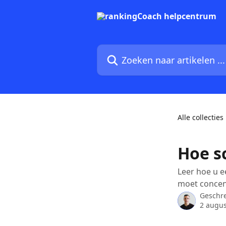
Naar de hoofdinhoud
Zoeken naar artikelen ...
Alle collecties
Hoe sc
Leer hoe u e
moet concent
Geschr
2 augus