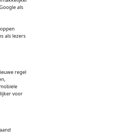
Google als 
koppen 
 als lezers 
 
nieuwe regel 
n, 
mobiele 
jker voor 
taand 