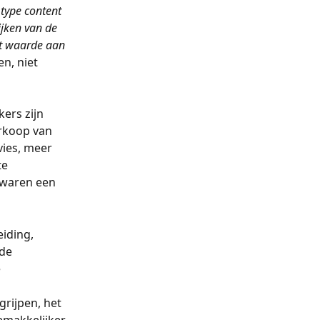
type content 
ijken van de 
eft waarde aan 
n, niet 
ers zijn 
rkoop van 
ies, meer 
e 
 waren een 
iding, 
de 
 
rijpen, het 
emakkelijker 