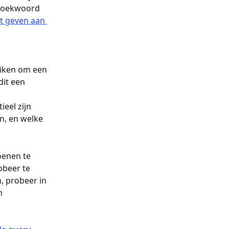
 zoekwoord 
it geven aan 
iken om een 
dit een 
eel zijn 
n, en welke 
oenen te 
obeer te 
, probeer in 
n 