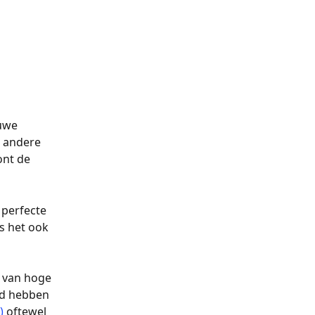
uwe 
n andere 
nt de 
 perfecte 
s het ook 
 van hoge 
ed hebben 
)
 oftewel 