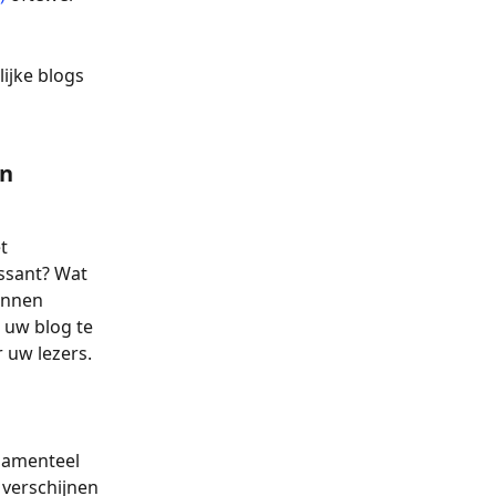
ijke blogs 
en
t 
ssant? Wat 
unnen 
 uw blog te 
 uw lezers.
ndamenteel 
verschijnen 