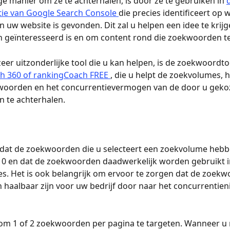
e manier om ze te achterhalen, is door ze te gebruiken in 
ie van Google Search Console 
die precies identificeert op 
uw website is gevonden. Dit zal u helpen een idee te krijg
n geïnteresseerd is en om content rond die zoekwoorden te
eer uitzonderlijke tool die u kan helpen, is de zoekwoordto
h 360 of rankingCoach FREE 
, die u helpt de zoekvolumes, 
woorden en het concurrentievermogen van de door u geko
 te achterhalen.
 dat de zoekwoorden die u selecteert een zoekvolume hebb
 0 en dat de zoekwoorden daadwerkelijk worden gebruikt i
. Het is ook belangrijk om ervoor te zorgen dat de zoekw
en haalbaar zijn voor uw bedrijf door naar het concurrentien
 om 1 of 2 zoekwoorden per pagina te targeten. Wanneer u