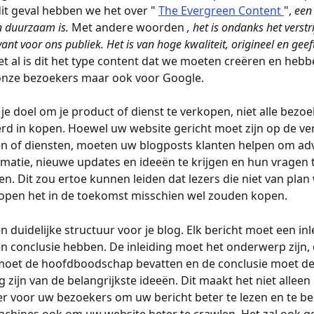
dit geval hebben we het over " 
The Evergreen Content 
", 
een 
n duurzaam is. 
Met andere woorden 
, het is ondanks het verstr
levant voor ons publiek. Het is van hoge kwaliteit, origineel en ge
et al is dit het type content dat we moeten creëren en hebbe
 onze bezoekers maar ook voor Google.
 je doel om je product of dienst te verkopen, niet alle bezoek
rd in kopen. Hoewel uw website gericht moet zijn op de ve
n of diensten, moeten uw blogposts klanten helpen om adv
rmatie, nieuwe updates en ideeën te krijgen en hun vragen t
. Dit zou ertoe kunnen leiden dat lezers die niet van plan
kopen het in de toekomst misschien wel zouden kopen.
 duidelijke structuur voor je blog. Elk bericht moet een inle
n conclusie hebben. De inleiding moet het onderwerp zijn, 
moet de hoofdboodschap bevatten en de conclusie moet de
 zijn van de belangrijkste ideeën. Dit maakt het niet alleen 
r voor uw bezoekers om uw bericht beter te lezen en te beg
chines ook om uw website beter te crawlen. Het zal ook g