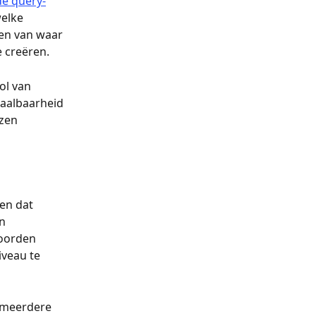
de query-
welke 
en van waar 
 creëren.
ol van 
haalbaarheid 
zen 
en dat 
n 
oorden 
iveau te 
 meerdere 