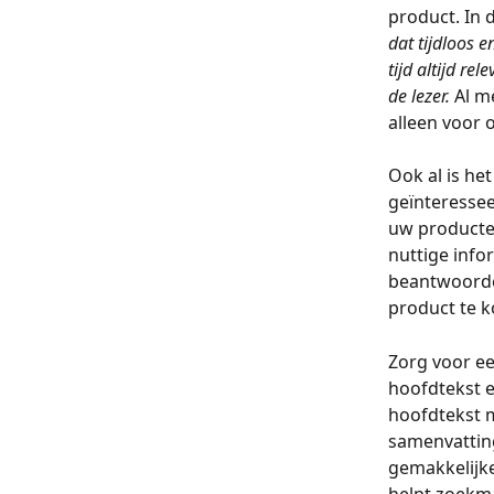
product. In 
dat tijdloos e
tijd altijd re
de lezer. 
Al m
alleen voor
Ook al is het
geïnteressee
uw producte
nuttige info
beantwoorden
product te 
Zorg voor een
hoofdtekst e
hoofdtekst 
samenvatting
gemakkelijke
helpt zoekma