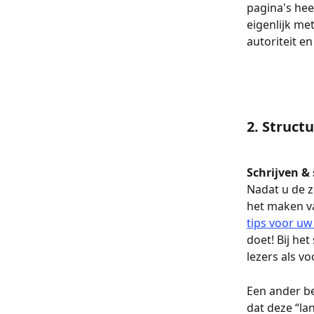
pagina's hee
eigenlijk me
autoriteit e
2. Struct
Schrijven &
Nadat u de 
het maken v
tips voor uw
doet! Bij he
lezers als vo
Een ander be
dat deze “la