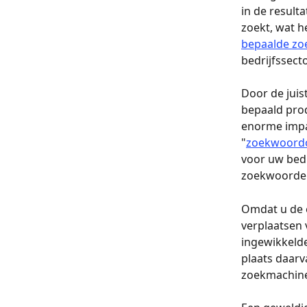
in de resul
zoekt, wat h
bepaalde zo
bedrijfssect
Door de juis
bepaald prod
enorme impac
"
zoekwoord
voor uw bedr
zoekwoorden 
Omdat u de e
verplaatsen 
ingewikkelde
plaats daarv
zoekmachine