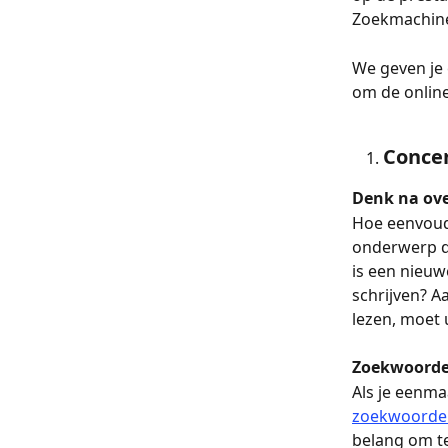
Zoekmachineo
We geven je 
om de online
Conce
Denk na ov
Hoe eenvoudi
onderwerp da
is een nieuw
schrijven? A
lezen, moet 
Zoekwoord
Als je eenma
zoekwoorden
belang om t