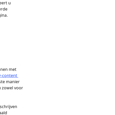
eert u 
erde 
ina.
nnen met 
-content 
ste manier 
u zowel voor 
schrijven 
aald 