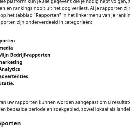
le platform kun je alle gegevens die je nodig hebt volgen, z
n en rankings nooit uit het oog verliest. Al je rapporten zij
op het tabblad "Rapporten" in het linkermenu van je rank
porten zijn onderverdeeld in categorieën:
porten
 media
Mijn Bedrijf-rapporten
marketing
Analytics
advertenties
tatie.
an uw rapporten kunnen worden aangepast om u resultate
n bepaalde periode en zoekgebied, zowel lokaal als landeli
pporten