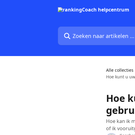
Naar de hoofdinhoud
Zoeken naar artikelen ...
Alle collecties
Hoe kunt u uw
Hoe k
gebru
Hoe kan ik m
of ik voorui