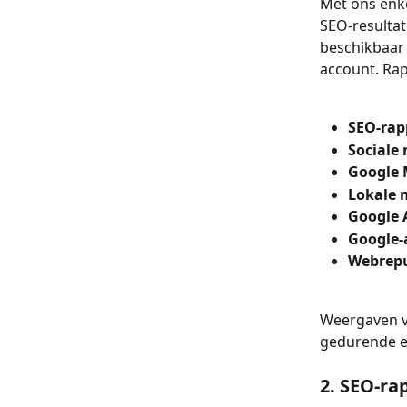
Met ons enke
SEO-resultate
beschikbaar 
account. Rap
SEO-rap
Sociale
Google 
Lokale 
Google 
Google-
Webrepu
Weergaven v
gedurende ee
2. SEO-ra