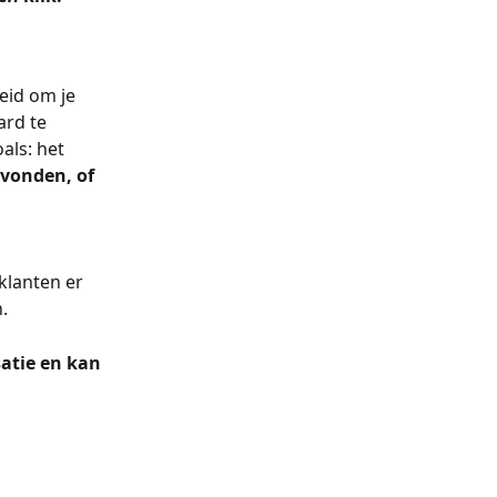
eid om je 
ard te 
als: het 
vonden, of 
klanten er 
.
satie en kan 