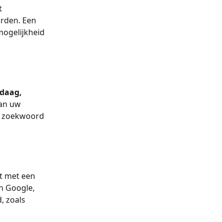
t 
rden. Een 
ogelijkheid 
daag, 
van uw 
e zoekwoord 
t met een 
n Google, 
, zoals 