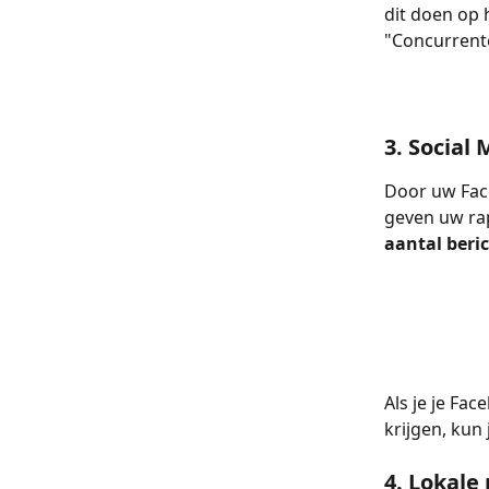
dit doen op 
"Concurrent
3. Social
Door uw Face
geven uw rap
aantal beri
Als je je Fa
krijgen, kun j
4. Lokal