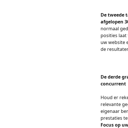
De tweede t
afgelopen 3
normaal gedr
posities laa
uw website e
de resultate
De derde gra
concurrent
Houd er reke
relevante ge
eigenaar ben
prestaties t
Focus op uw