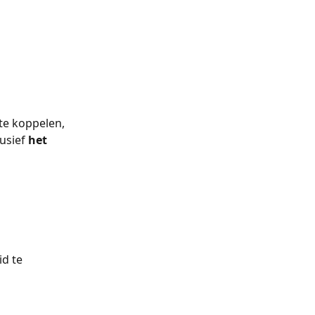
 
e koppelen, 
usief 
het 
d te 