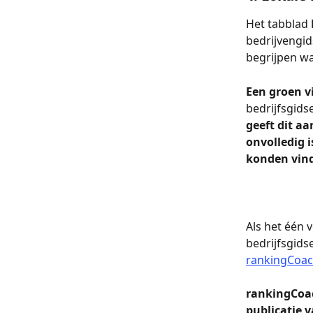
Het tabblad 
bedrijvengid
begrijpen wa
Een groen v
bedrijfsgids
geeft dit a
onvolledig i
konden vin
Als het één 
bedrijfsgids
rankingCoac
rankingCoa
publicatie v