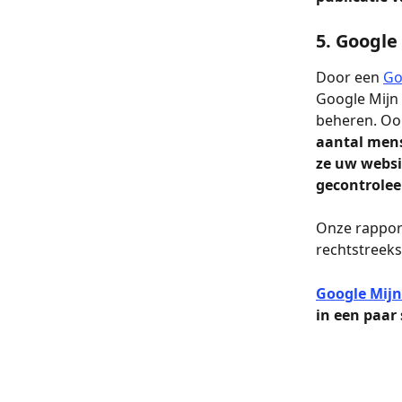
5. Google
Door een 
Go
Google Mijn 
beheren. Ook
aantal mens
ze uw websi
gecontrolee
Onze rapport
rechtstreeks
Google Mijn 
in een paar