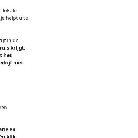
 lokale 
e helpt u te 
jf 
in de 
uis krijgt, 
t het 
drijf niet 
 
een 
tie en 
én klik.