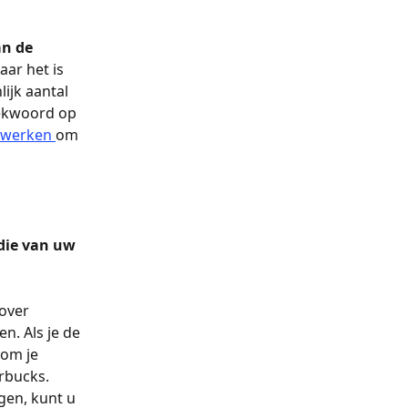
n de 
aar het is 
ijk aantal 
oekwoord op 
 werken 
om 
die van uw 
over 
n. Als je de 
 om je 
arbucks.
gen, kunt u 