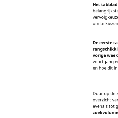
Het tabblad
belangrijkst
vervolgkeuze
om te kiezen 
De eerste t
rangschikki
vorige week
voortgang en
en hoe dit in
Door op de z
overzicht va
evenals tot 
zoekvolume,