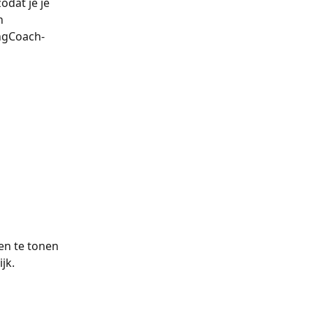
odat je je 
n 
ingCoach-
n te tonen 
jk.