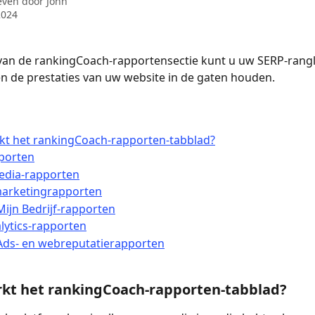
even door
John
2024
an de rankingCoach-rapportensectie kunt u uw SERP-rangli
n de prestaties van uw website in de gaten houden.
kt het rankingCoach-rapporten-tabblad?
porten
edia-rapporten
marketingrapporten
ijn Bedrijf-rapporten
lytics-rapporten
Ads- en webreputatierapporten
rkt het rankingCoach-rapporten-tabblad?