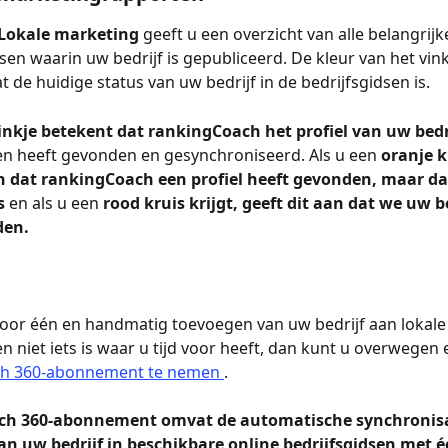
Lokale marketing 
geeft u een overzicht van alle belangrijke
sen waarin uw bedrijf is gepubliceerd. De kleur van het vinkj
t de huidige status van uw bedrijf in de bedrijfsgidsen is.
inkje betekent dat rankingCoach het profiel van uw bedri
en heeft gevonden en gesynchroniseerd. Als u een 
oranje kr
an dat rankingCoach een profiel heeft gevonden, maar da
s 
en als u een 
rood kruis krijgt, geeft dit aan dat we uw be
den.
voor één en handmatig toevoegen van uw bedrijf aan lokale
en niet iets is waar u tijd voor heeft, dan kunt u overwegen 
h 360-abonnement te nemen 
.
ch 360-abonnement omvat de automatische synchronisa
an uw bedrijf in beschikbare online bedrijfsgidsen met é