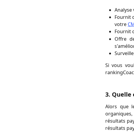
Analyse 
Fournit 
votre
C
Fournit 
Offre d
s'amélio
Surveill
Si vous vou
rankingCoac
3. Quelle 
Alors que l
organiques,
résultats pa
résultats pay