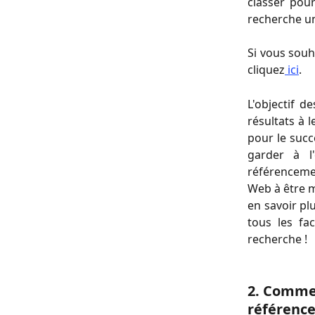
classer pour
recherche un
Si vous souh
cliquez
ici
.
L'objectif 
résultats à 
pour le succ
garder à l
référencemen
Web à être m
en savoir pl
tous les fa
recherche !
2. Comme
référenc