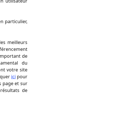
 utilisateur
 particulier,
es meilleurs
référencement
 important de
damental du
nt votre site
liquer
ici
pour
s page et sur
résultats de