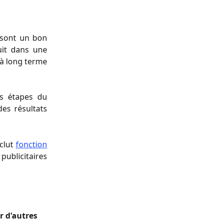
 sont un bon
uit dans une
 à long terme
es étapes du
es résultats
nclut
fonction
blicitaires
r d'autres 