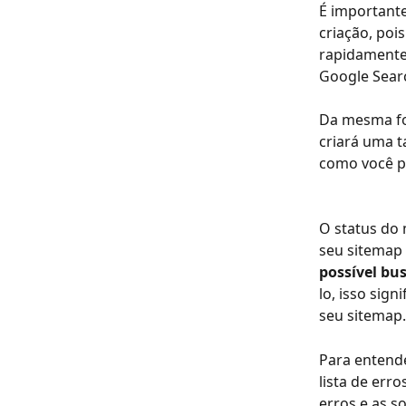
É importante
criação, poi
rapidamente.
Google Searc
Da mesma for
criará uma t
como você p
O status do 
seu sitemap
possível bu
lo, isso sig
seu sitemap.
Para entende
lista de erro
erros e as so