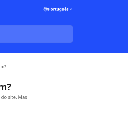
Português
um?
um?
 do site. Mas