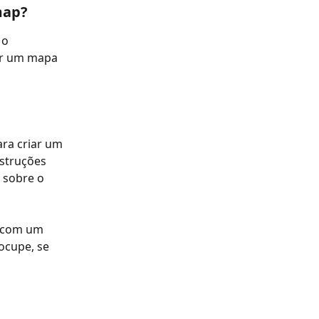
map?
 o 
ar um mapa 
ara criar um 
struções 
 sobre o 
á com um 
ocupe, se 