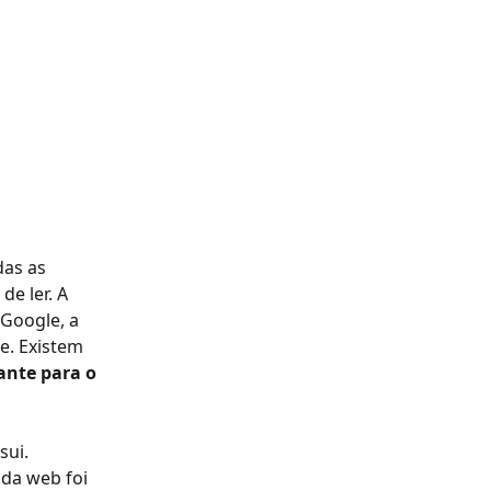
as as 
e ler. A 
Google, a 
e. Existem 
ante para o 
ui. 
da web foi 