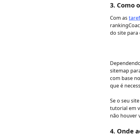
3. Como 
Com as 
tare
rankingCoac
do site para 
Dependendo
sitemap para
com base no
que é necess
Se o seu sit
tutorial em 
não houver v
4. Onde 