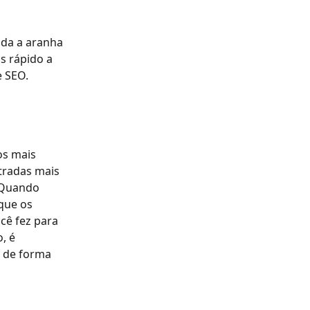
uda a aranha 
s rápido a 
e SEO.
s mais 
tradas mais 
 Quando 
que os 
ê fez para 
, é 
 de forma 