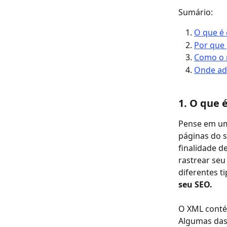
Sumário:
O que é 
Por que
Como o 
Onde ad
1. O que 
Pense em um
páginas do se
finalidade d
rastrear seu
diferentes t
seu SEO.
O XML conté
Algumas das