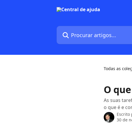
Ir para conteúdo principal
Procurar artigos...
Todas as cole
O que
As suas tare
o que é e co
Escrito
30 de 