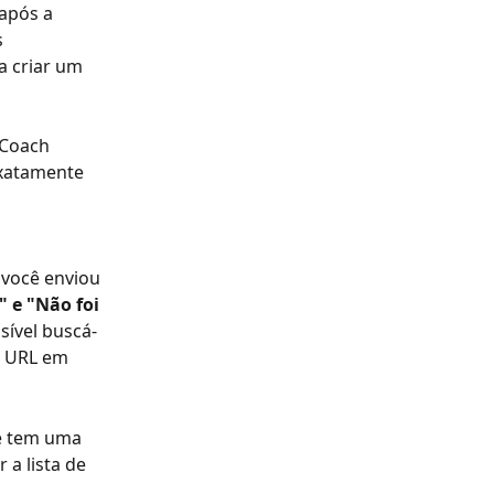
após a 
 
a criar um 
gCoach 
exatamente 
 você enviou 
" e "Não foi 
sível buscá-
m URL em 
e tem uma 
 a lista de 