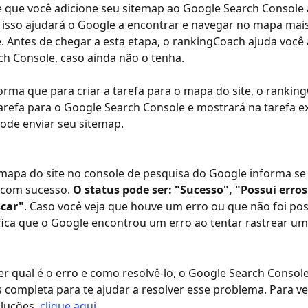
 que você adicione seu sitemap ao Google Search Console 
s isso ajudará o Google a encontrar e navegar no mapa mais
 Antes de chegar a esta etapa, o rankingCoach ajuda você 
h Console, caso ainda não o tenha.
ma que para criar a tarefa para o mapa do site, o rankin
arefa para o Google Search Console e mostrará na tarefa 
ode enviar seu sitemap.
mapa do site no console de pesquisa do Google informa se
 com sucesso. 
O status pode ser: "Sucesso", "Possui erros
scar"
. Caso você veja que houve um erro ou que não foi pos
nifica que o Google encontrou um erro ao tentar rastrear u
r qual é o erro e como resolvê-lo, o Google Search Consol
s completa para te ajudar a resolver esse problema. Para ver
luções, 
clique aqui
.