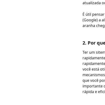
atualizada o
É útil pensa
(Google) a a
aranha cheg
2. Por qu
Ter um sitem
rapidamente,
rapidamente
você está ot
mecanismos 
que você pos
importante c
rápida e efic