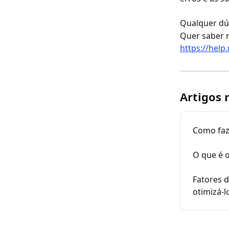
Qualquer dú
Quer saber m
https://help
Artigos 
Como faz
O que é 
Fatores d
otimizá-l