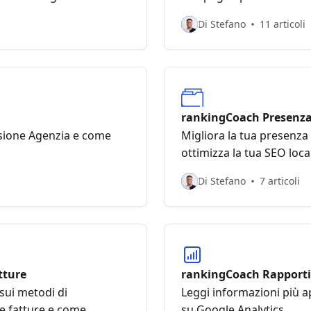
rankingCoach
Di Stefano
11 articoli
rankingCoach Presenza
Online
rsione Agenzia e come
Migliora la tua presenza 
ottimizza la tua SEO loc
Di Stefano
7 articoli
tture
rankingCoach Rapporti 
sui metodi di
Leggi informazioni più a
e fatture e come
su Google Analytics