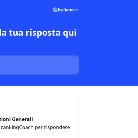
Italiano
a tua risposta qui
ioni Generali
u rankingCoach per rispondere