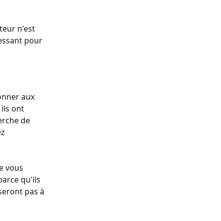
teur n'est 
ressant pour 
onner aux 
ils ont 
erche de 
z 
e vous 
arce qu'ils 
seront pas à 