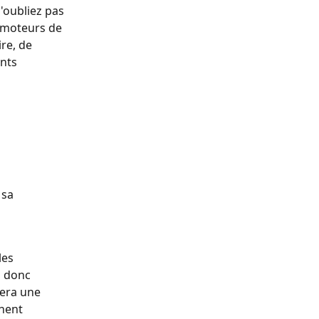
'oubliez pas 
x moteurs de 
re, de 
nts 
 sa 
les 
z donc 
nera une 
hent 