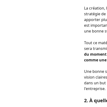
La création, 
stratégie de
apporter plus
est importan
une bonne st
Tout ce maté
sera transmis
du moment o
comme une s
Une bonne st
vision claire
dans un but p
l'entreprise. 
2. À quel