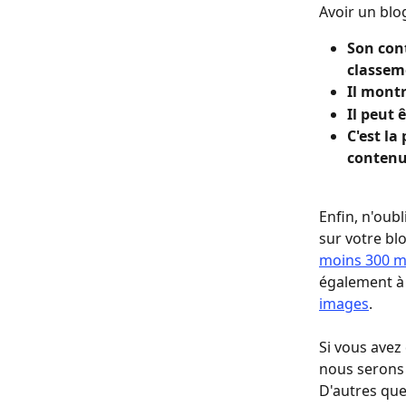
Avoir un blo
Son con
classem
Il montr
Il peut 
C'est la
contenu.
Enfin, n'oub
sur votre blo
moins 300 m
également à 
images
.
Si vous avez
nous serons 
D'autres que