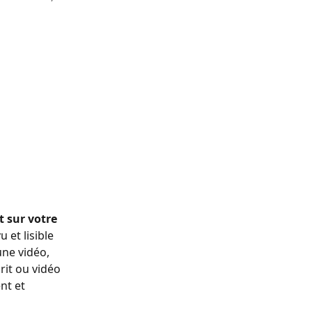
t sur votre 
 et lisible 
une vidéo, 
rit ou vidéo 
nt et 