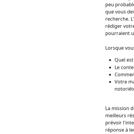
peu probable
que vous dev
recherche. L'
rédiger votr
pourraient uti
Lorsque vous
Quel est
Le conten
Comment 
Votre ma
notoriété
La mission d
meilleurs ré
prévoir l'in
réponse à le