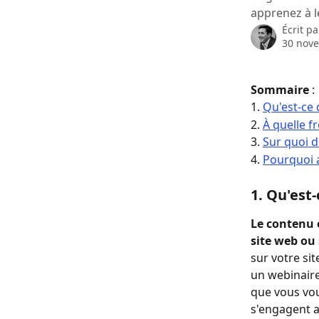
apprenez à l
Écrit p
30 nov
Sommaire
 :
1. 
Qu'est-ce 
2. 
À quelle f
3. 
Sur quoi d
4. 
Pourquoi a
1. Qu'est
Le contenu e
site web ou 
sur votre sit
un webinaire
que vous voul
s'engagent a