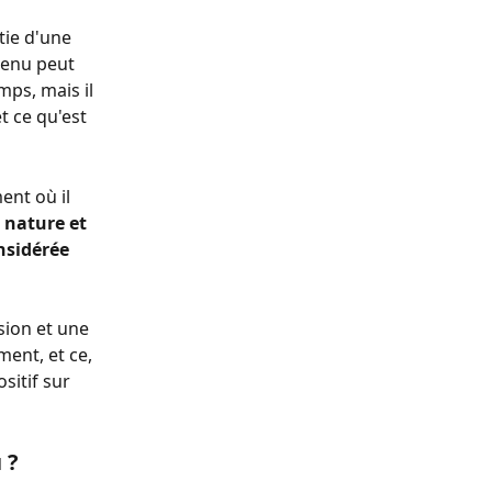
tie d'une 
tenu peut 
mps, mais il 
 ce qu'est 
ent où il 
 nature et 
sidérée 
ion et une 
ment, et ce, 
sitif sur 
 ?