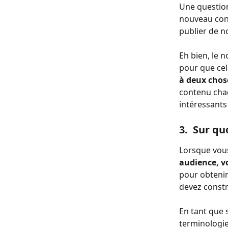
Une question 
nouveau cont
publier de n
Eh bien, le 
pour que cel
à deux chose
contenu chaq
intéressants
3.  Sur qu
Lorsque vous
audience, v
pour obtenir
devez constr
En tant que 
terminologie