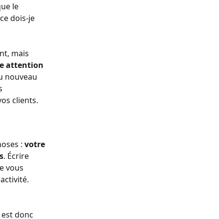
ue le 
e dois-je 
nt, mais 
e attention 
 du nouveau 
s 
os clients.
oses : 
votre 
s
. Écrire 
e vous 
ctivité. 
 
 est donc 