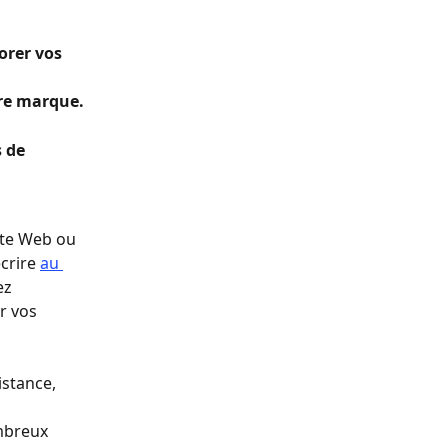
orer vos 
re marque.  
 de 
ite Web ou 
crire 
au 
ez 
r vos 
istance, 
mbreux 