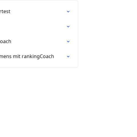
rtest
Coach
ehmens mit rankingCoach