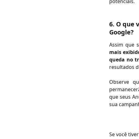
potenciais.
6. O que 
Google?
Assim que s
mais exibid
queda no tr
resultados d
Observe qu
permanecerão
que seus An
sua campanh
Se você tive