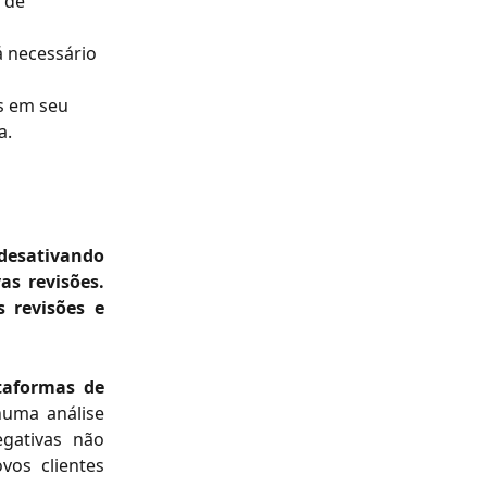
 de 
á necessário 
s em seu 
. 
 desativando
as revisões.
 revisões e
taformas de
uma análise
egativas não
os clientes