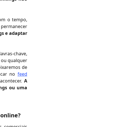
com o tempo,
r permanecer
gs e adaptar
lavras-chave,
e ou qualquer
eixaremos de
ficar no
feed
acontecer.
A
ings ou uma
 online?
s comerciais