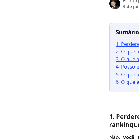
Escrito
3 de ju
Sumário
1. Perder
2. O que 
3. O que 
4. Posso 
5. O que 
6. O que 
1. Perder
rankingC
Não,
você 