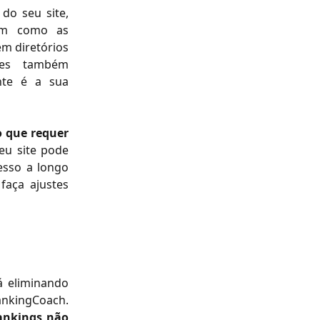
do seu site,
bem como as
em diretórios
ntes também
nte é a sua
o que requer
eu site pode
cesso a longo
faça ajustes
á eliminando
rankingCoach.
ankings não