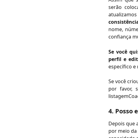
serão coloc
atualizamos
consistênci
nome, númer
confiança m
Se você qu
perfil e edit
específico e
Se você crio
por favor, 
listagemCoac
4. Posso 
Depois que a
por meio da