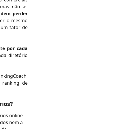
, mas não as
odem perder
ter o mesmo
 um fator de
te por cada
da diretório
rankingCoach,
o ranking de
rios?
ios online 
ados nem a 