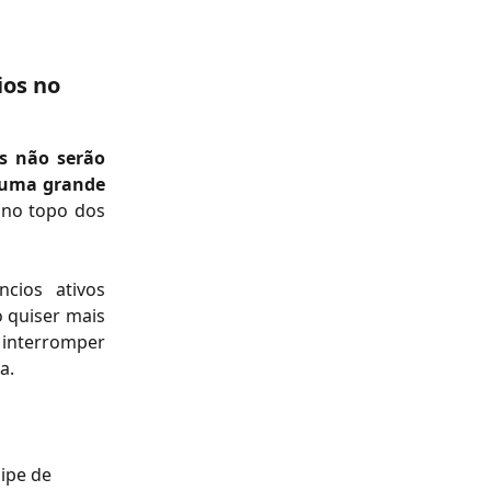
os no 
s não serão
r uma grande
 no topo dos
cios ativos
 quiser mais
 interromper
a.
ipe de 