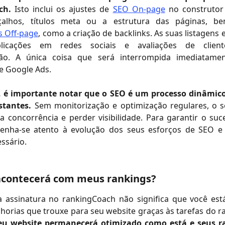
ach.
Isto inclui os ajustes de
SEO On-page
no construtor 
alhos, títulos meta ou a estrutura das páginas, 
s Off-page
, como a criação de backlinks. As suas listagens 
blicações em redes sociais e avaliações de clie
ão. A única coisa que será interrompida imediatame
 Google Ads.
 é importante notar que o SEO é um processo dinâmic
stantes.
Sem monitorização e optimização regulares, o s
da concorrência e perder visibilidade. Para garantir o su
enha-se atento à evolução dos seus esforços de SEO e 
ssário.
 acontecerá com meus rankings?
a assinatura no rankingCoach não significa que você est
horias que trouxe para seu website graças às tarefas do 
seu website permanecerá otimizado como está e seus r