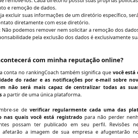
e removê-los. Cada diretório possui suas próprias políticas
to e remoção de dados.
ja excluir suas informações de um diretório específico, ser
ntato diretamente com esse diretório.
:
 Não podemos remover nem solicitar a remoção dos dado
onsabilidade pela exclusão dos dados é exclusivamente sua
acontecerá com minha reputação online? 
ua conta no rankingCoach também significa que
você está
idade do radar e as notificações por e-mail sobre nov
m não será mais capaz de centralizar todas as suas
s
a partir de uma única plataforma.
embre-se de
verificar regularmente cada uma das pla
ão nas quais você está registrado
para não perder nenh
ntes possam ter publicado em seu perfil. Revisões n
s afetarão a imagem de sua empresa e afugentarão nov