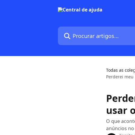
Ir para conteúdo principal
Procurar artigos...
Todas as cole
Perderei meu 
Perde
usar 
O que acont
anúncios no 