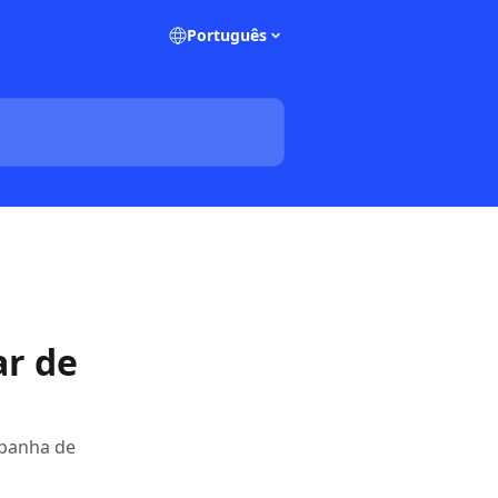
Português
ar de
mpanha de