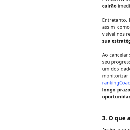
cairão
imedi
Entretanto,
assim como 
visível nos 
sua estraté
Ao cancelar 
seu progress
um dos dado
monitorizar
rankingCoa
longo praz
oportunidad
3. O que 
Assim que s