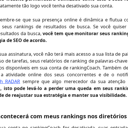
atamente tão logo você tenha desativado sua conta.
 lembre-se que sua presença online é dinâmica e flutua 
seus rankings de resultados de busca. Se você quise
resultados da busca,
você tem que monitorar seus rankin
gia de SEO de acordo.
sua assinatura, você não terá mais acesso a sua lista de pa
o de tarefas, seus relatórios de ranking de palavras-chav
s disponíveis em sua conta de rankingCoach. Também d
 a atividade online dos seus concorrentes e de o noti
ch RADAR
sempre que algo merecedor da sua atenção 
o, isto pode levá-lo a perder uma queda em seus rank
e de reajustar sua estratégia e manter sua visibilidade.
acontecerá com meus rankings nos diretórios
ua conta no rankingCoach for desativada, suas entrada