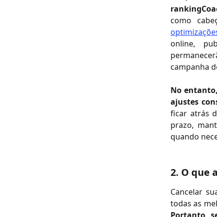
rankingCo
como cabeç
optimizaçõe
online, pu
permanecer
campanha de
No entanto,
ajustes con
ficar atrás 
prazo, mant
quando nece
2. O que
Cancelar su
todas as mel
Portanto, 