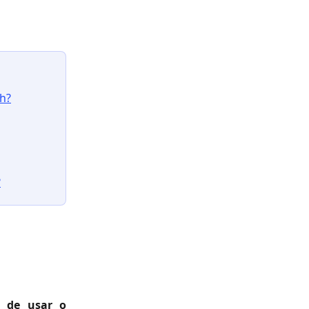
ch?
?
r de usar o