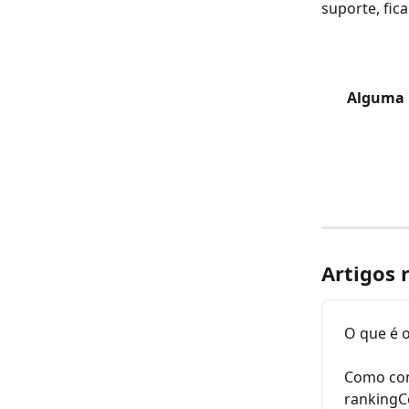
suporte, fic
Alguma p
Artigos 
O que é 
Como con
rankingC