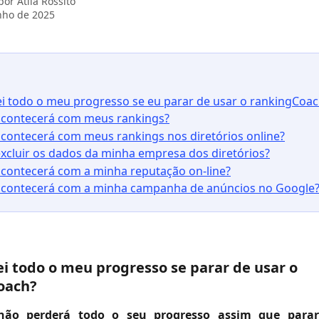
 por
Atila Rossito
nho de 2025
 
ei todo o meu progresso se eu parar de usar o rankingCoa
acontecerá com meus rankings?
acontecerá com meus rankings nos diretórios online?
excluir os dados da minha empresa dos diretórios?
acontecerá com a minha reputação on-line?
acontecerá com a minha campanha de anúncios no Google
ei todo o meu progresso se parar de usar o 
oach?
não perderá todo o seu progresso assim que para