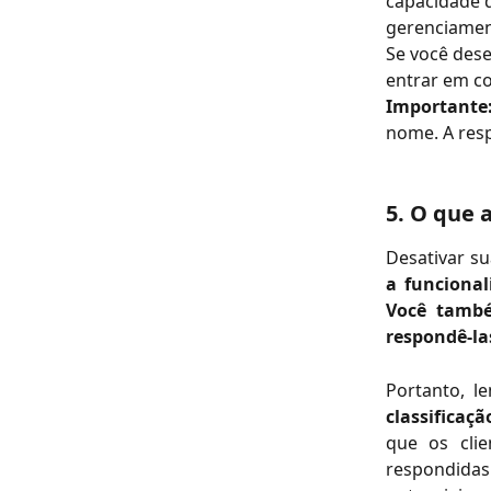
capacidade d
gerenciamen
Se você dese
entrar em co
Importante
nome. A resp
5. O que 
Desativar s
a funcional
Você també
respondê-la
Portanto, l
classificaç
que os clie
respondida