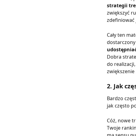
strategii tre
zwiększyć ru
zdefiniować j
Cały ten mat
dostarczony
udostępniać 
Dobra strate
do realizacj
zwiększenie
2. Jak cz
Bardzo częst
jak często 
Cóż, nowe tr
Twoje rankin
ma sensu pub