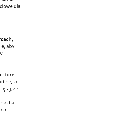
ciowe dla 
cach, 
ie, aby 
w 
 której 
obne, że 
ętaj, że 
ne dla 
 co 