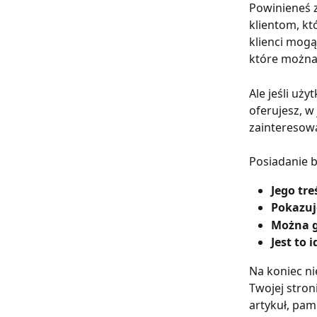
Powinieneś z
klientom, kt
klienci mogą
które można
Ale jeśli uż
oferujesz, w
zainteresowa
Posiadanie b
Jego tr
Pokazuj
Można g
Jest to 
Na koniec ni
Twojej stron
artykuł, pami