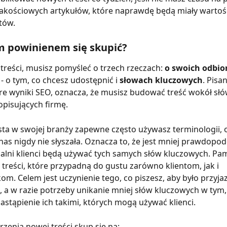
jakościowych artykułów, które naprawdę będą miały wartoś
tów.
m powinienem się skupić?
treści, musisz pomyśleć o trzech rzeczach: 
o swoich odbior
 
- o tym, co chcesz udostępnić i 
słowach kluczowych
. Pisan
e wyniki SEO, oznacza, że ​​musisz budować treść wokół słó
pisujących firmę.
ista w swojej branży zapewne często używasz terminologii, o
nas nigdy nie słyszała. Oznacza to, że jest mniej prawdopod
alni klienci będą używać tych samych słów kluczowych. Pami
 treści, które przypadną do gustu zarówno klientom, jak i 
m. Celem jest uczynienie tego, co piszesz, aby było przyjaz
 a w razie potrzeby unikanie mniej słów kluczowych w tym,
zastąpienie ich takimi, których mogą używać klienci.
zenia nowej treści skup się na: