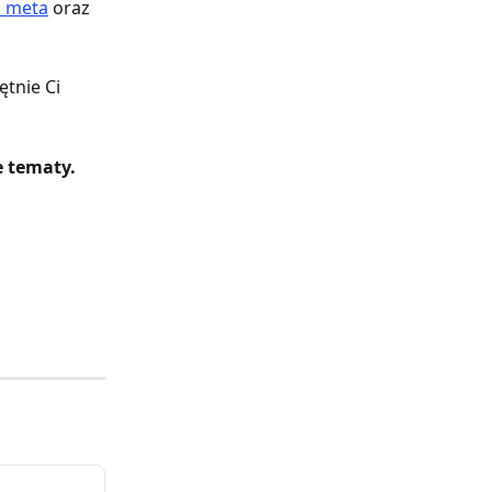
u meta
 oraz 
tnie Ci 
 tematy.