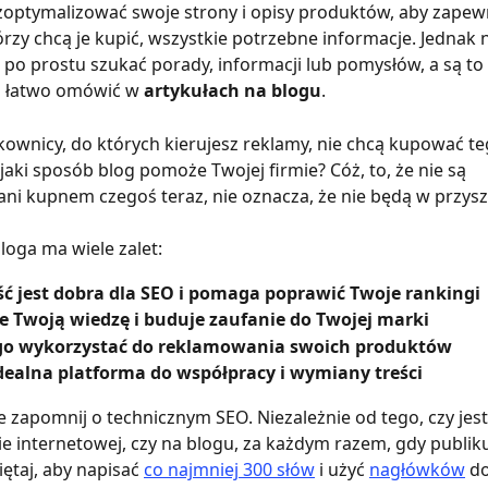
optymalizować swoje strony i opisy produktów, aby zapewn
órzy chcą je kupić, wszystkie potrzebne informacje. Jednak n
 po prostu szukać porady, informacji lub pomysłów, a są to 
 łatwo omówić w 
artykułach na blogu
.
ytkownicy, do których kierujesz reklamy, nie chcą kupować te
 jaki sposób blog pomoże Twojej firmie? Cóż, to, że nie są 
ni kupnem czegoś teraz, nie oznacza, że nie będą w przyszł
loga ma wiele zalet:
eść jest dobra dla SEO i pomaga poprawić Twoje rankingi
e Twoją wiedzę i buduje zaufanie do Twojej marki
o wykorzystać do reklamowania swoich produktów
idealna platforma do współpracy i wymiany treści
e zapomnij o technicznym SEO. Niezależnie od tego, czy jest
ie internetowej, czy na blogu, za każdym razem, gdy publik
ętaj, aby napisać 
co najmniej 300 słów
 i użyć 
nagłówków
 do