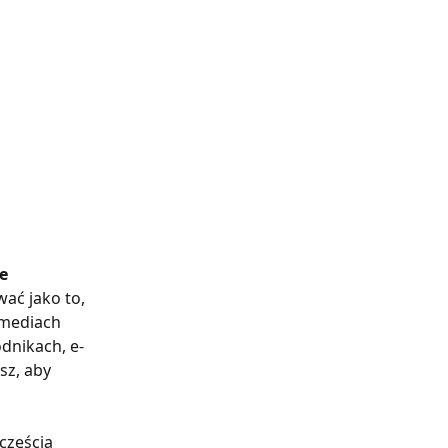
e 
ć jako to, 
 mediach 
dnikach, e-
sz, aby 
częścią 