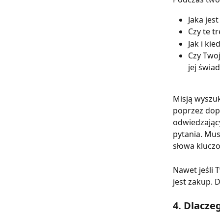
Jaka jes
Czy te t
Jak i kie
Czy Twoj
jej świa
Misją wyszu
poprzez dopa
odwiedzający
pytania. Mus
słowa klucz
Nawet jeśli 
jest zakup. 
4. Dlacze