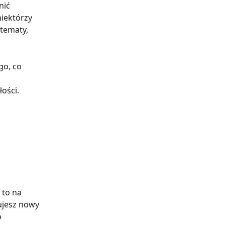
ić 
iektórzy 
tematy, 
go, co 
ości.
 to na 
ujesz nowy 
 