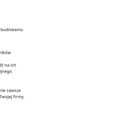
w budowaniu 
ników 
 
ź na ich 
yjnego 
nie zawsze 
Twojej firmy.