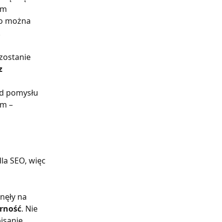
em 
co można 
 
zostanie 
z 
od pomysłu 
m – 
la SEO, więc 
nęły na 
arność
. Nie 
isanie 