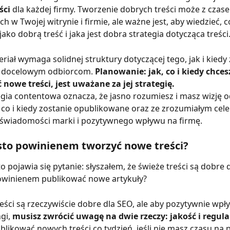
ści
 dla każdej firmy. Tworzenie dobrych treści może z czas
ch w Twojej witrynie i firmie, ale ważne jest, aby wiedzieć, 
ako dobrą treść i jaka jest dobra strategia dotycząca treści.
eriał wymaga solidnej struktury dotyczącej tego, jak i kiedy 
 docelowym odbiorcom. 
Planowanie: jak, co i kiedy chces
nowe treści, jest uważane za jej strategię.
gia contentowa oznacza, że jasno rozumiesz i masz wizję 
i, co i kiedy zostanie opublikowane oraz ze zrozumiałym cele
 świadomości marki i pozytywnego wpływu na firmę.
ęsto powinienem tworzyć nowe treści?
o pojawia się pytanie: słyszałem, że świeże treści są dobre d
powinienem publikować nowe artykuły?
eści są rzeczywiście dobre dla SEO, ale aby pozytywnie wpły
gi, 
musisz zwrócić uwagę na dwie rzeczy: jakość i regul
likować nowych treści co tydzień, jeśli nie masz czasu na p