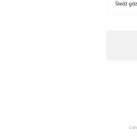
Śledź gd
Con