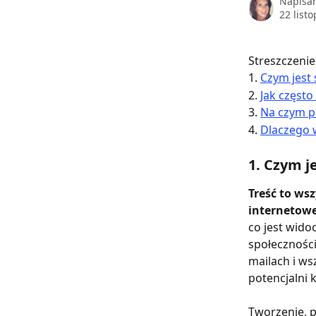
Napisa
22 list
Streszczenie
1. 
Czym jest 
2. 
Jak częst
3. 
Na czym p
4. 
Dlaczego 
1. Czym je
Treść to ws
internetowe
co jest wido
społecznośc
mailach i ws
potencjalni k
Tworzenie, 