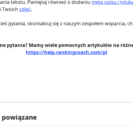
nia tekstu. Pamiętaj również o dodaniu 
meta opisu i tytuł
i Twoich 
zdjęć
.
akieś pytania, skontaktuj się z naszym zespołem wsparcia, chę
inne pytania? Mamy wiele pomocnych artykułów na różne
https://help.rankingcoach.com/pl
y powiązane