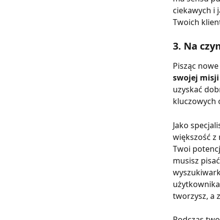
ciekawych i 
Twoich klien
3. Na czy
Pisząc nowe 
swojej misji
uzyskać dobr
kluczowych o
Jako specjal
większość z 
Twoi potencj
musisz pisać
wyszukiwarko
użytkownika,
tworzysz, a 
Podczas twor