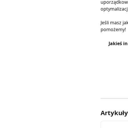
uporządkowa
optymalizacj
Jeśli masz j
pomożemy!
Jakieś 
Artykuł