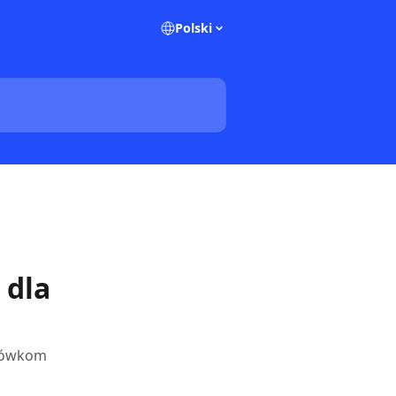
Polski
 dla
azówkom