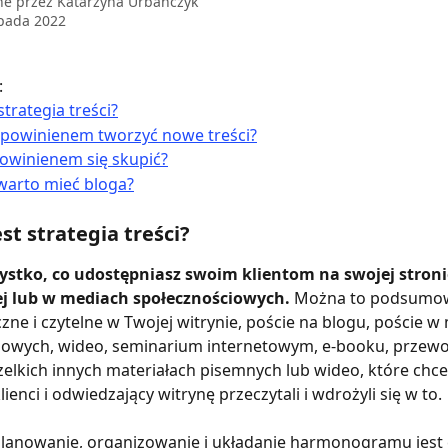
ne przez
Katarzyna Urbanczyk
opada 2022
:
strategia treści?
o powinienem tworzyć nowe treści?
owinienem się skupić?
warto mieć bloga?
st strategia treści? 
zystko, co udostępniasz swoim klientom na swojej stroni
j lub w mediach społecznościowych. 
Można to podsumowa
czne i czytelne w Twojej witrynie, poście na blogu, poście w
iowych, wideo, seminarium internetowym, e-booku, przewo
zelkich innych materiałach pisemnych lub wideo, które chce
lienci i odwiedzający witrynę przeczytali i wdrożyli się w to.
planowanie, organizowanie i układanie harmonogramu jest 