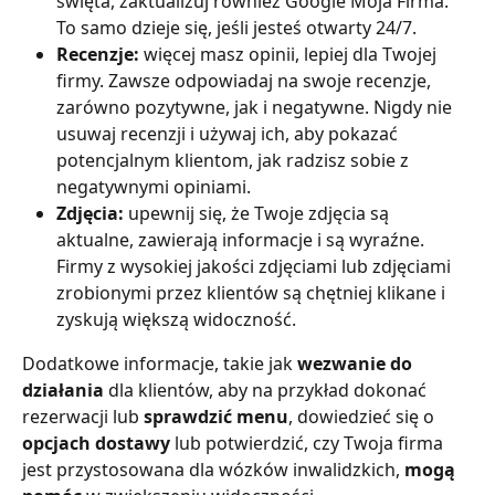
święta, zaktualizuj również Google Moja Firma. 
To samo dzieje się, jeśli jesteś otwarty 24/7.
Recenzje:
 więcej masz opinii, lepiej dla Twojej 
firmy. Zawsze odpowiadaj na swoje recenzje, 
zarówno pozytywne, jak i negatywne. Nigdy nie 
usuwaj recenzji i używaj ich, aby pokazać 
potencjalnym klientom, jak radzisz sobie z 
negatywnymi opiniami.
Zdjęcia:
 upewnij się, że Twoje zdjęcia są 
aktualne, zawierają informacje i są wyraźne. 
Firmy z wysokiej jakości zdjęciami lub zdjęciami 
zrobionymi przez klientów są chętniej klikane i 
zyskują większą widoczność.
Dodatkowe informacje, takie jak 
wezwanie do 
działania
 dla klientów, aby na przykład dokonać 
rezerwacji lub 
sprawdzić menu
, dowiedzieć się o 
opcjach
dostawy
 lub potwierdzić, czy Twoja firma 
jest przystosowana dla wózków inwalidzkich, 
mogą 