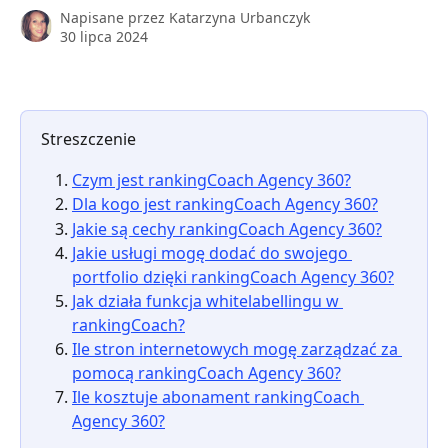
Napisane przez
Katarzyna Urbanczyk
30 lipca 2024
Streszczenie
Czym jest rankingCoach Agency 360?
Dla kogo jest rankingCoach Agency 360?
Jakie są cechy rankingCoach Agency 360?
Jakie usługi mogę dodać do swojego 
portfolio dzięki rankingCoach Agency 360?
Jak działa funkcja whitelabellingu w 
rankingCoach?
Ile stron internetowych mogę zarządzać za 
pomocą rankingCoach Agency 360?
Ile kosztuje abonament rankingCoach 
Agency 360?