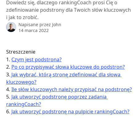
Dowiedz się, dlaczego rankingCoach prosi Cię o
zdefiniowanie podstrony dla Twoich słów kluczowych
i jak to zrobić.
Napisane przez
John
14 marca 2022
Streszczenie
1. 
Czym jest podstrona?
2. 
Po co przypisywać słowa kluczowe do podstron?
3.
 Jak wybrać, którą stronę zdefiniować dla słowa 
kluczowego?
4. 
Ile słów kluczowych należy przypisać na podstronę?
5. 
Jak utworzyć podstronę poprzez zadania 
rankingCoach?
6. 
Jak utworzyć podstronę na pulpicie rankingCoach?