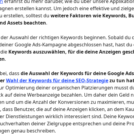
ch
 erfährst du mehr darüber, wie du über unsere Applikatio
en erstellen kannst. Um jedoch eine effektive und zielger
erstellen, solltest du 
weitere Faktoren wie Keywords, Bu
und Assets beachten
.
 der Auswahl der richtigen Keywords beginnen. Sobald du d
 deiner Google Ads-Kampagne abgeschlossen hast, hast du 
die 
Keywords auszuwählen, für die deine Anzeigen gesch
en
.
bei, dass 
die Auswahl der Keywords für deine Google A
er 
Wahl der Keywords für deine SEO-Strategie
 zu tun ha
ur Optimierung deiner organischen Platzierungen musst du
ick auf deine Werbeanzeige bezahlen. Um daher dein Geld ni
n und um die Anzahl der Konversionen zu maximieren, mu
n, dass Benutzer, die auf deine Anzeigen klicken, an dem Kau
r Dienstleistungen wirklich interessiert sind. Deine Keywor
uchverhalten deiner Zielgruppe entsprechen und deine Pr
ungen genau beschreiben.