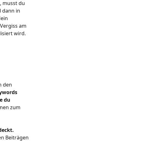
, musst du 
 dann in 
dein 
 Vergiss am 
siert wird. 
n den 
ywords 
e du 
nnen zum 
deckt.
en Beiträgen 