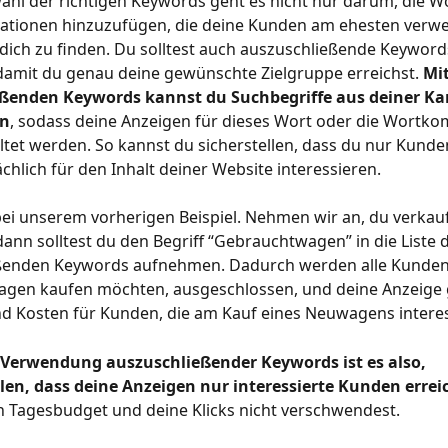
ahl der richtigen Keywords geht es nicht nur darum, die W
tionen hinzuzufügen, die deine Kunden am ehesten verw
ich zu finden. Du solltest auch auszuschließende Keyword
amit du genau deine gewünschte Zielgruppe erreichst. 
Mit
eßenden Keywords kannst du Suchbegriffe aus deiner K
en
, sodass deine Anzeigen für dieses Wort oder die Wortko
ltet werden. So kannst du sicherstellen, dass du nur Kunden
ächlich für den Inhalt deiner Website interessieren. 
bei unserem vorherigen Beispiel. Nehmen wir an, du verkauf
nn solltest du den Begriff “Gebrauchtwagen” in die Liste d
ßenden Keywords aufnehmen. Dadurch werden alle Kunden,
gen kaufen möchten, ausgeschlossen, und deine Anzeige g
nd Kosten für Kunden, die am Kauf eines Neuwagens interes
r Verwendung auszuschließender Keywords ist es also, 
llen, dass deine Anzeigen nur interessierte Kunden erre
 Tagesbudget und deine Klicks nicht verschwendest. 