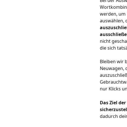
Bei der Ausw
Wortkombina
werden, um d
auswählen, d
auszuschli
ausschließ
nicht gescha
die sich tats
Bleiben wir 
Neuwagen, da
auszuschlie
Gebrauchtwa
nur Klicks u
Das Ziel de
sicherzuste
dadurch dein