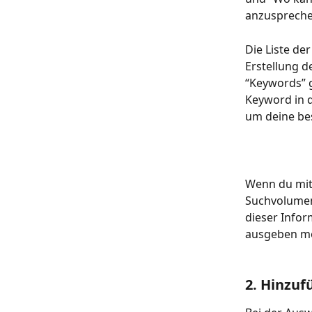
anzuspreche
Die Liste de
Erstellung 
“Keywords” g
Keyword in d
um deine be
Wenn du mit
Suchvolumen,
dieser Infor
ausgeben mö
2. Hinzu