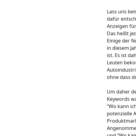
Lass uns bei
dafür entsch
Anzeigen für
Das heißt je
Einige der 
in diesem Ja
ist. Es ist 
Leuten bekom
Autoindustri
ohne dass du
Um daher dei
Keywords wäh
“Wo kann ich
potenzielle 
Produktmarke
Angenommen,
und “Wo kann