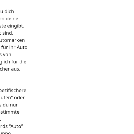
u dich 
en deine 
te eingibt. 
 sind. 
Automarken 
für ihr Auto 
s von 
lich für die 
cher aus, 
ezifischere 
ufen” oder 
s du nur 
bestimmte 
 
ds “Auto” 
ruppe 