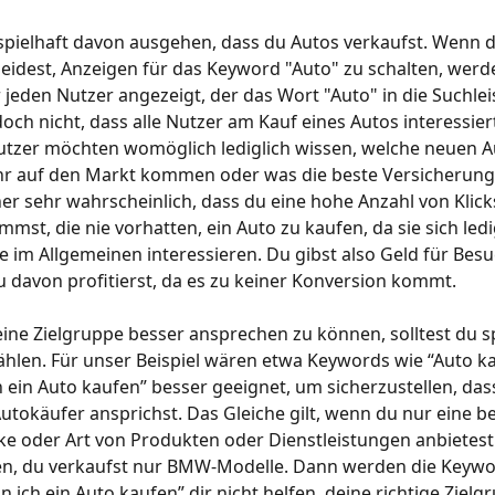
spielhaft davon ausgehen, dass du Autos verkaufst. Wenn d
eidest, Anzeigen für das Keyword "Auto" zu schalten, werd
 jeden Nutzer angezeigt, der das Wort "Auto" in die Suchleis
doch nicht, dass alle Nutzer am Kauf eines Autos interessiert
Nutzer möchten womöglich lediglich wissen, welche neuen 
hr auf den Markt kommen oder was die beste Versicherung 
daher sehr wahrscheinlich, dass du eine hohe Anzahl von Klick
mst, die nie vorhatten, ein Auto zu kaufen, da sie sich ledig
e im Allgemeinen interessieren. Du gibst also Geld für Besu
 davon profitierst, da es zu keiner Konversion kommt.
ne Zielgruppe besser ansprechen zu können, solltest du sp
len. Für unser Beispiel wären etwa Keywords wie “Auto ka
 ein Auto kaufen” besser geeignet, um sicherzustellen, das
Autokäufer ansprichst. Das Gleiche gilt, wenn du nur eine 
 oder Art von Produkten oder Dienstleistungen anbietest.
 du verkaufst nur BMW-Modelle. Dann werden die Keywor
 ich ein Auto kaufen” dir nicht helfen, deine richtige Zielg