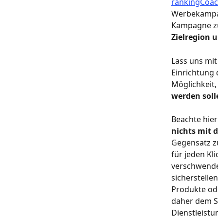
rankingCoa
Werbekampagn
Kampagne zu 
Zielregion 
Lass uns mit
Einrichtung
Möglichkeit, 
werden soll
Beachte hier
nichts mit d
Gegensatz z
für jeden Kl
verschwende
sicherstelle
Produkte ode
daher dem S
Dienstleist