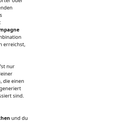
örter oder 
enden 
s 
 
ampagne 
mbination 
 erreichst, 
st nur 
einer 
 die einen 
eneriert 
siert sind.
ichen
 und du 