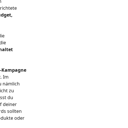
n 
ichtete 
dget, 
ie 
die 
altet 
ds-Kampagne 
t
. Im 
 nämlich 
cht zu 
sst du 
f deiner 
ds sollten 
odukte oder 