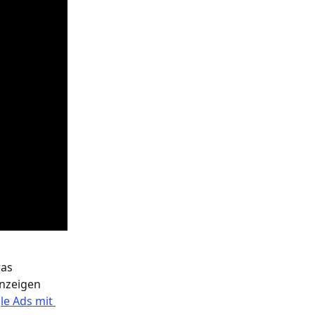
as 
nzeigen 
e Ads mit 