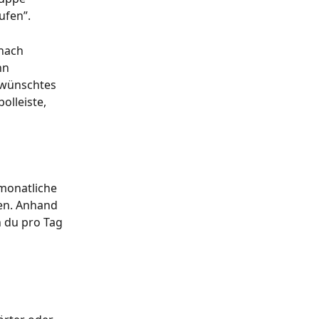
ufen”.
nach 
nn 
ewünschtes 
olleiste, 
monatliche 
en. Anhand 
 du pro Tag 